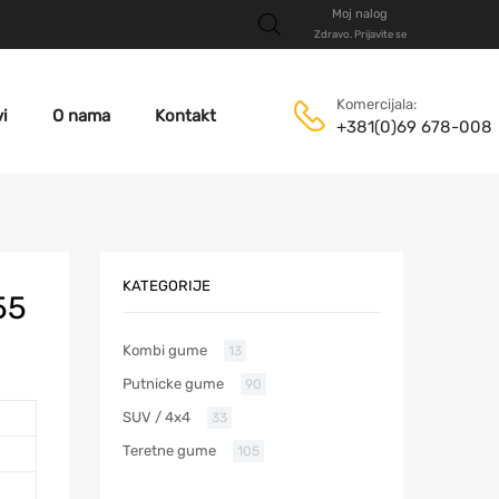
Moj nalog
Zdravo. Prijavite se
Komercijala:
i
O nama
Kontakt
+381(0)69 678-008
KATEGORIJE
55
Kombi gume
13
Putnicke gume
90
SUV / 4x4
33
Teretne gume
105