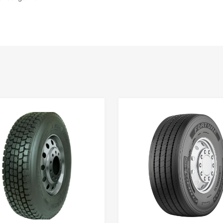
a
Dodaj u listu želja
Uporedi produkt