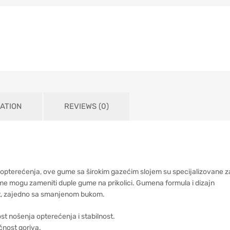
ATION
REVIEWS (0)
 opterećenja, ove gume sa širokim gazećim slojem su specijalizovane z
e mogu zameniti duple gume na prikolici. Gumena formula i dizajn
ost, zajedno sa smanjenom bukom.
st nošenja opterećenja i stabilnost.
čnost goriva.