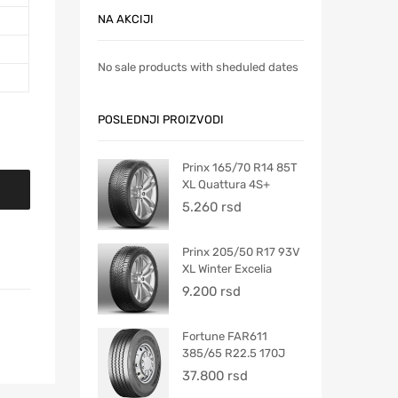
NA AKCIJI
No sale products with sheduled dates
POSLEDNJI PROIZVODI
Prinx 165/70 R14 85T
XL Quattura 4S+
5.260
rsd
Prinx 205/50 R17 93V
XL Winter Excelia
9.200
rsd
Fortune FAR611
385/65 R22.5 170J
37.800
rsd