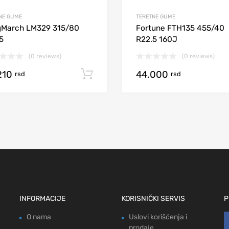
NE GUME
TERETNE GUME
gMarch LM329 315/80
Fortune FTH135 455/40
5
R22.5 160J
(0 reviews)
(0 reviews)
210
44.000
Add to cart
rsd
rsd
INFORMACIJE
KORISNIČKI SERVIS
P
O nama
Uslovi korišćenja i
prodaje