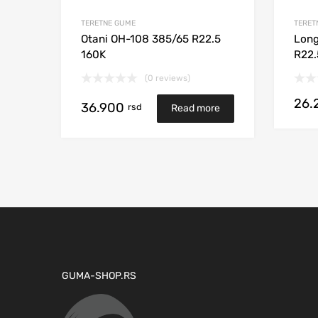
TERETNE GUME
TERET
Otani OH-108 385/65 R22.5
Lon
160K
R22.
(0 reviews)
26.
36.900
rsd
Read more
GUMA-SHOP.RS