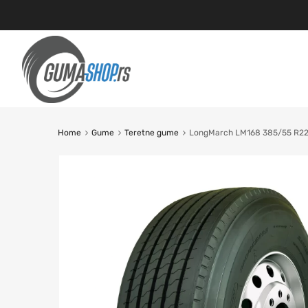
Home
Gume
Teretne gume
LongMarch LM168 385/55 R22