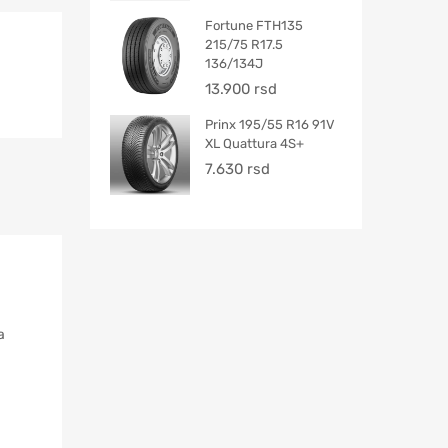
Fortune FTH135
215/75 R17.5
136/134J
13.900
rsd
Prinx 195/55 R16 91V
XL Quattura 4S+
7.630
rsd
a