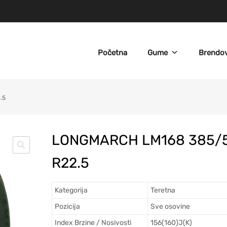
Početna
Gume
Brendov
.5
LONGMARCH LM168 385/
R22.5
Kategorija
Teretna
Pozicija
Sve osovine
Index Brzine / Nosivosti
156(160)J(K)