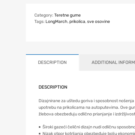
Category:
Teretne gume
Tags:
LongMarch
,
prikolica
,
sve osovine
DESCRIPTION
ADDITIONAL INFORM
DESCRIPTION
Dizajnirane za uštedu goriva i sposobnost nošenja
upotrebu na prikolicama na autoputevima. Ove gum
žlebova obezbeđuju odlično prianjanje i izdržljiv
￭ Široki gazeći čelični dizajn nudi odličnu sposobno
￭ Nizak otpor kotrljanja obezbeđuje bolju ekonomi