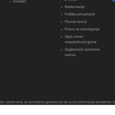
Kontakt
Reklamacije
Politika privatnosti
Povrat novca
Pravo na odustajanje
Opisi, cene i
raspoloživost guma
Saglasnost i promene
uslova
ika i samih cena, ali ne možemo garantovati da su sve informacije kompletne i be
robe možete proveriti pozivom na +381(0)69/678-008 ili na mail
office@guma-s