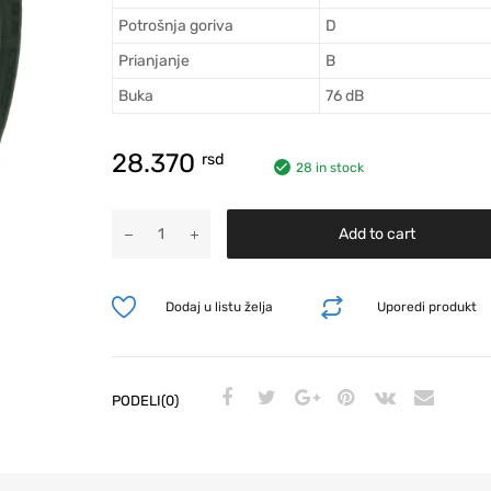
Potrošnja goriva
D
Prianjanje
B
Buka
76 dB
28.370
rsd
28 in stock
Add to cart
Dodaj u listu želja
Uporedi produkt
PODELI(0)