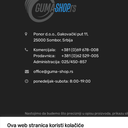
Ponor d.o.o., Gakovački put 11,
25000 Sombor, Srbija
Komercijala:
+381 (0)69 678-008
Prodavnica:
+381 (0)62 529-005
Administracija:
025/450-857​
office@guma-shop.rs
ponedeljak-subota: 8:00-19:00
Nastojimo da budemo što precizniji u opisu proizvoda, prikazu sl
podrazumeva da su dostupni u svakom trenutku. Raspoloživost 
Ova web stranica koristi kolačiće