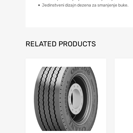
￭ Jedinstveni dizajn dezena za smanjenje buke.
RELATED PRODUCTS
Dodaj u listu želj
Uporedi produkt